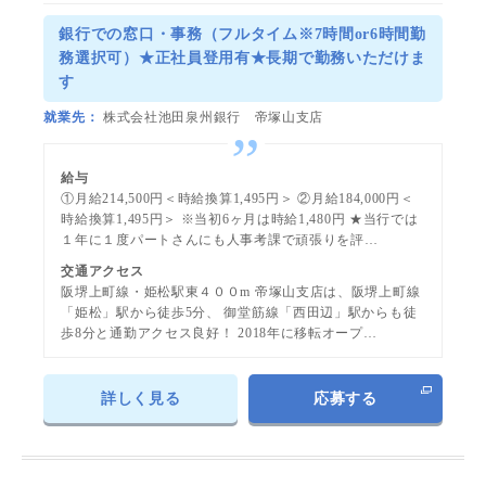
ー
ト
銀行での窓口・事務（フルタイム※7時間or6時間勤
務選択可）★正社員登用有★長期で勤務いただけま
す
就業先
株式会社池田泉州銀行 帝塚山支店
給与
①月給214,500円＜時給換算1,495円＞ ②月給184,000円＜
時給換算1,495円＞ ※当初6ヶ月は時給1,480円 ★当行では
１年に１度パートさんにも人事考課で頑張りを評…
交通アクセス
阪堺上町線・姫松駅東４００m 帝塚山支店は、阪堺上町線
「姫松」駅から徒歩5分、 御堂筋線「西田辺」駅からも徒
歩8分と通勤アクセス良好！ 2018年に移転オープ…
詳しく見る
応募する