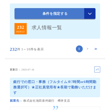
条件を指定する
232
求人情報一覧
RESULT
232
1
>
≫
件
1～10件を表示
パ
更新日
2026-07-16
ー
ト
銀行での窓口・事務（フルタイム※7時間or6時間勤
務選択可）★正社員登用有★長期で勤務いただけま
す
就業先
株式会社池田泉州銀行 樽井支店