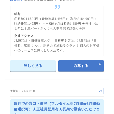
給与
①月給214,500円＜時給換算1,495円＞ ②月給184,000円＜
時給換算1,495円＞ ※当初6ヶ月は時給1,480円 ★当行では
１年に１度パートさんにも人事考課で頑張りを評…
交通アクセス
JR阪和線・日根野駅スグ！ 日根野支店は、JR阪和線「日
根野」駅前にあり、駅チカで通勤ラクラク！ 個人のお客様
へのサービスに特化したお店です。
詳しく見る
応募する
パ
更新日
2026-07-16
ー
ト
銀行での窓口・事務（フルタイム※7時間or6時間勤
務選択可）★正社員登用有★長期で勤務いただけま