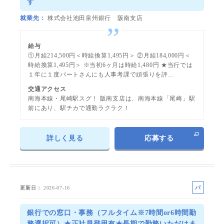
す
就業先
株式会社池田泉州銀行 阪南支店
給与
①月給214,500円＜時給換算1,495円＞ ②月給184,000円＜
時給換算1,495円＞ ※当初6ヶ月は時給1,480円 ★当行では
１年に１度パートさんにも人事考課で頑張りを評…
交通アクセス
南海本線・尾崎駅スグ！ 阪南支店は、南海本線「尾崎」駅
前にあり、駅チカで通勤ラクラク！
詳しく見る
応募する
パ
更新日
2026-07-16
ー
ト
銀行での窓口・事務（フルタイム※7時間or6時間勤
務選択可）★正社員登用有★長期で勤務いただけま