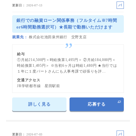
パ
更新日
2026-07-13
ー
ト
銀行での融資ローン関係事務（フルタイム※7時間
or6時間勤務選択可）★長期で勤務いただけます
就業先
株式会社池田泉州銀行 交野支店
給与
①月給214,500円＜時給換算1,495円＞ ②月給184,000円＜
時給換算1,495円＞ ※当初6ヶ月は時給1,480円 ★当行では
１年に１度パートさんにも人事考課で頑張りを評…
交通アクセス
JR学研都市線 星田駅前
詳しく見る
応募する
パ
更新日
2026-07-03