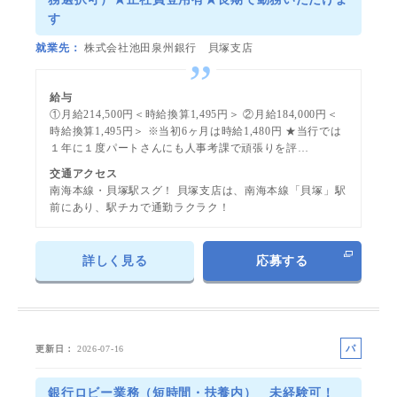
す
就業先
株式会社池田泉州銀行 貝塚支店
給与
①月給214,500円＜時給換算1,495円＞ ②月給184,000円＜
時給換算1,495円＞ ※当初6ヶ月は時給1,480円 ★当行では
１年に１度パートさんにも人事考課で頑張りを評…
交通アクセス
南海本線・貝塚駅スグ！ 貝塚支店は、南海本線「貝塚」駅
前にあり、駅チカで通勤ラクラク！
詳しく見る
応募する
パ
更新日
2026-07-16
ー
ト
銀行ロビー業務（短時間・扶養内） 未経験可！