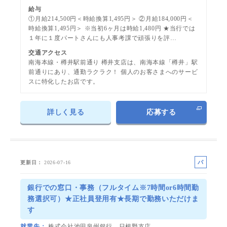
給与
①月給214,500円＜時給換算1,495円＞ ②月給184,000円＜
時給換算1,495円＞ ※当初6ヶ月は時給1,480円 ★当行では
１年に１度パートさんにも人事考課で頑張りを評…
交通アクセス
南海本線・樽井駅前通り 樽井支店は、南海本線「樽井」駅
前通りにあり、通勤ラクラク！ 個人のお客さまへのサービ
スに特化したお店です。
詳しく見る
応募する
パ
更新日
2026-07-16
ー
ト
銀行での窓口・事務（フルタイム※7時間or6時間勤
務選択可）★正社員登用有★長期で勤務いただけま
す
就業先
株式会社池田泉州銀行 日根野支店