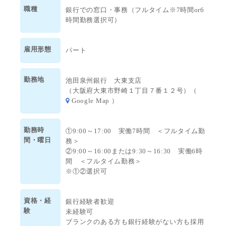
◆土日祝はお休み♪
職種
銀行での窓口・事務（フルタイム※7時間or6
時間勤務選択可）
◆プライベートを大事にしたい方にオススメ☆
◆ご家庭との両立も可能！
◆交通費全額支給
雇用形態
パート
◆福利厚生倶楽部「リロクラブ」加入！
勤務地
池田泉州銀行 大東支店
（大阪府大東市野崎１丁目７番１２号）（
Google Map
）
勤務時
①9:00～17:00 実働7時間 ＜フルタイム勤
間・曜日
務＞
②9:00～16:00または9:30～16:30 実働6時
間 ＜フルタイム勤務＞
※①②選択可
資格・経
銀行経験者歓迎
験
未経験可
ブランクのある方も銀行経験がない方も採用