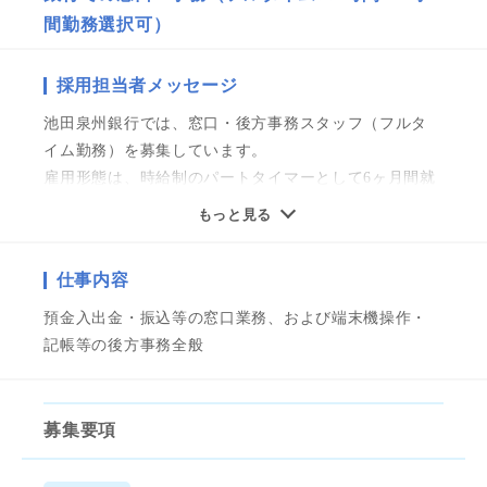
間勤務選択可）
採用担当者メッセージ
池田泉州銀行では、窓口・後方事務スタッフ（フルタ
イム勤務）を募集しています。
雇用形態は、時給制のパートタイマーとして6ヶ月間就
業後、月給制のスタッフとしての勤務となります。
もっと見る
勤務形態も7時間勤務または6時間勤務と選択可能です
ので
仕事内容
あなたのライフスタイルに合わせてご相談下さい。
預金入出金・振込等の窓口業務、および端末機操作・
これまでのご経験を活かして池田泉州銀行で一緒に働
記帳等の後方事務全般
きませんか！
◆銀行事務・金融事務等経験者歓迎！ブランクOK！
募集要項
◆未経験可
◆しっかりした研修とOJTがあるので安心★