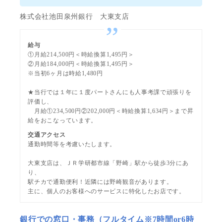
株式会社池田泉州銀行 大東支店
給与
①月給214,500円＜時給換算1,495円＞
②月給184,000円＜時給換算1,495円＞
※当初6ヶ月は時給1,480円
★当行では１年に１度パートさんにも人事考課で頑張りを
評価し、
月給①234,500円②202,000円＜時給換算1,634円＞まで昇
給をおこなっています。
交通アクセス
通勤時間等を考慮いたします。
大東支店は、ＪＲ学研都市線「野崎」駅から徒歩3分にあ
り、
駅チカで通勤便利！近隣には野崎観音があります。
主に、個人のお客様へのサービスに特化したお店です。
銀行での窓口・事務（フルタイム※7時間or6時