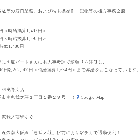
振込等の窓口業務、および端末機操作・記帳等の後方事務全般
0円＜時給換算1,495円＞
0円＜時給換算1,495円＞
給1,480円
年に１度パートさんにも人事考課で頑張りを評価し、
00円②202,000円＜時給換算1,634円＞まで昇給をおこなっています
 羽曳野支店
野市南恵我之荘１丁目１番２９号）（
Google Map
）
・恵我ノ荘駅すぐ！
、近鉄南大阪線「恵我ノ荘」駅前にあり駅チカで通勤便利！