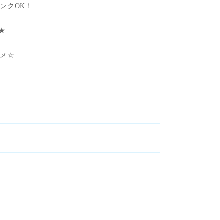
ンクOK！
★
スメ☆