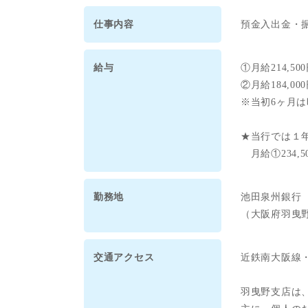
仕事内容
預金入出金・
給与
①月給214,50
②月給184,00
※当初6ヶ月は時
★当行では１
月給①234,5
勤務地
池田泉州銀行
（大阪府羽曳
交通アクセス
近鉄南大阪線
羽曳野支店は