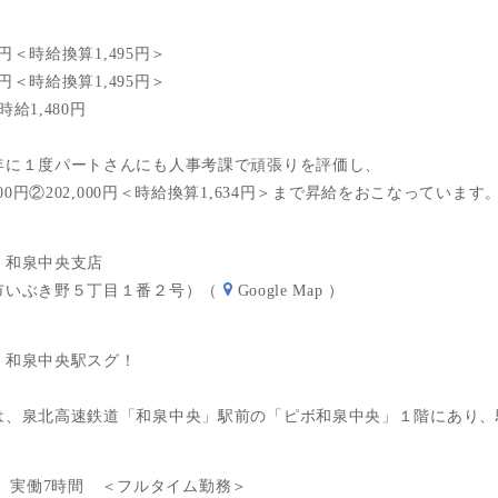
0円＜時給換算1,495円＞
0円＜時給換算1,495円＞
給1,480円
年に１度パートさんにも人事考課で頑張りを評価し、
00円②202,000円＜時給換算1,634円＞まで昇給をおこなっています
 和泉中央支店
市いぶき野５丁目１番２号）（
Google Map
）
・和泉中央駅スグ！
は、泉北高速鉄道「和泉中央」駅前の「ピボ和泉中央」１階にあり、
:00 実働7時間 ＜フルタイム勤務＞