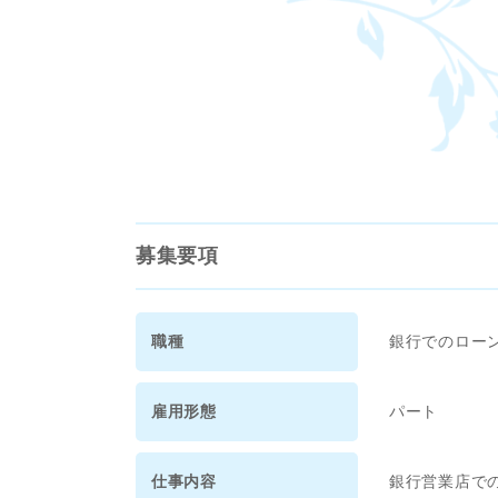
募集要項
職種
銀行でのロー
雇用形態
パート
仕事内容
銀行営業店で