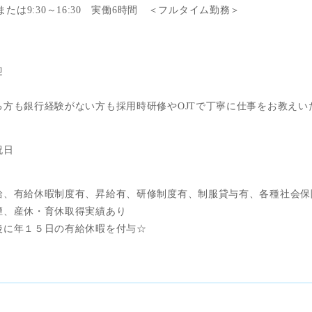
:00または9:30～16:30 実働6時間 ＜フルタイム勤務＞
迎
る方も銀行経験がない方も採用時研修やOJTで丁寧に仕事をお教えい
祝日
給、有給休暇制度有、昇給有、研修制度有、制服貸与有、各種社会保
煙、産休・育休取得実績あり
後に年１５日の有給休暇を付与☆