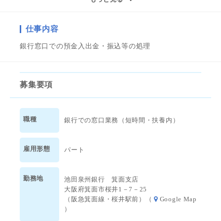
きませんか！
仕事内容
◆銀行事務・金融事務等経験者歓迎！ブランクOK！
◆未経験可
銀行窓口での預金入出金・振込等の処理
◆しっかりした研修とOJTがあるので安心★
◆土日祝はお休み♪ 週3日程度の勤務（シフト制）
◆実働5.5時間の短時間パート
募集要項
◆プライベートを大事にしたい方にオススメ☆
◆ご家庭との両立も可能！
◆交通費全額支給
職種
銀行での窓口業務（短時間・扶養内）
◆福利厚生倶楽部「リロクラブ」加入！
雇用形態
パート
勤務地
池田泉州銀行 箕面支店
大阪府箕面市桜井1－7－25
（阪急箕面線・桜井駅前）（
Google Map
）