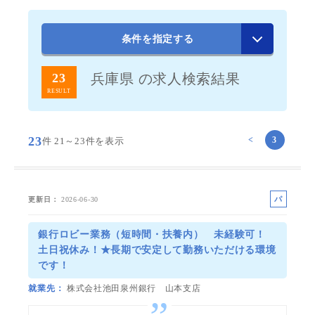
条件を指定する
23
兵庫県 の求人検索結果
RESULT
23
<
3
件
21～23件を表示
パ
更新日
2026-06-30
ー
ト
銀行ロビー業務（短時間・扶養内） 未経験可！
土日祝休み！★長期で安定して勤務いただける環境
です！
就業先
株式会社池田泉州銀行 山本支店