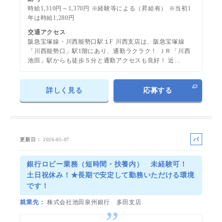
時給1,310円～1,370円 ※経験等による（昇給有） ※当初1
年は時給1,280円
交通アクセス
阪急宝塚線・川西能勢口駅１F 川西支店は、阪急宝塚線
「川西能勢口」駅1階にあり、通勤ラクラク！ ＪＲ「川西
池田」駅からも徒歩５分と通勤アクセスも良好！ 近…
詳しく見る
応募する
パ
更新日
2026-05-07
ー
ト
銀行ロビー業務（短時間・扶養内） 未経験可！
土日祝休み！★長期で安定して勤務いただける環境
です！
就業先
株式会社池田泉州銀行 多田支店