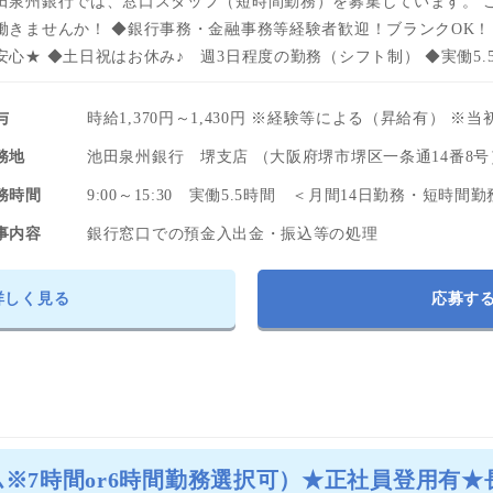
田泉州銀行では、窓口スタッフ（短時間勤務）を募集しています。 
働きませんか！ ◆銀行事務・金融事務等経験者歓迎！ブランクOK！ 
安心★ ◆土日祝はお休み♪ 週3日程度の勤務（シフト制） ◆実働5.
与
時給1,370円～1,430円 ※経験等による（昇給有） ※当初
務地
池田泉州銀行 堺支店 （大阪府堺市堺区一条通14番8
務時間
9:00～15:30 実働5.5時間 ＜月間14日勤務・短時間
事内容
銀行窓口での預金入出金・振込等の処理
詳しく見る
応募す
※7時間or6時間勤務選択可）★正社員登用有