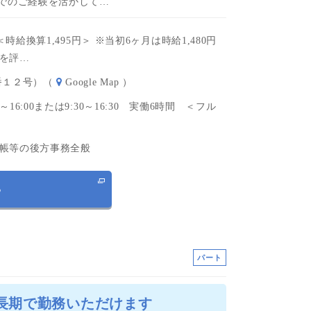
までのご経験を活かして…
円＜時給換算1,495円＞ ※当初6ヶ月は時給1,480円
を評…
番１２号）（
Google Map
）
～16:00または9:30～16:30 実働6時間 ＜フル
帳等の後方事務全般
る
パート
★長期で勤務いただけます