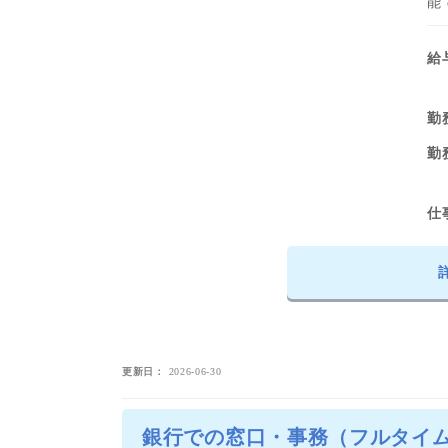
能
給
勤
勤
仕
更新日
2026-06-30
銀行での窓口・事務（フルタイム