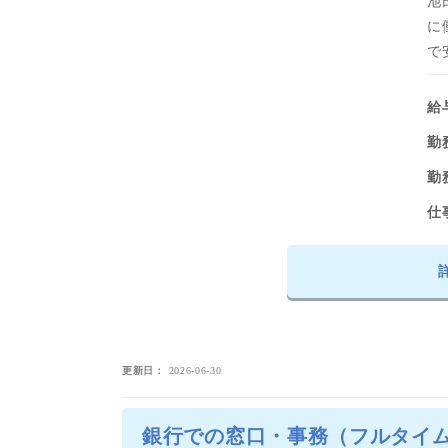
池
に
で
給
勤
勤
仕
更新日
2026-06-30
銀行での窓口・事務（フルタイム