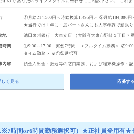
ですので あなたのライフスタイルに合わせてご相談下さい。 これ
与
①月給214,500円＜時給換算1,495円＞ ②月給184,000
★当行では１年に１度パートさんにも人事考課で頑張り
務地
池田泉州銀行 大東支店 （大阪府大東市野崎１丁目７
務時間
①9:00～17:00 実働7時間 ＜フルタイム勤務＞ ②9:00
タイム勤務＞ ※①②選択可
事内容
預金入出金・振込等の窓口業務、および端末機操作・記
詳しく見る
応募す
※7時間or6時間勤務選択可）★正社員登用有