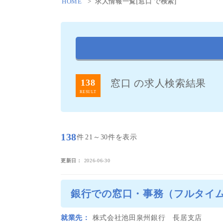
HOME
求人情報一覧[窓口 で検索]
138
窓口 の求人検索結果
RESULT
138
件
21～30件を表示
更新日
2026-06-30
銀行での窓口・事務（フルタイム
就業先
株式会社池田泉州銀行 長居支店