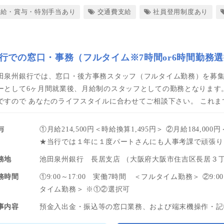
昇給・賞与・特別手当あり
交通費支給
社員登用制度あり
行での窓口・事務（フルタイム※7時間or6時間勤務
田泉州銀行では、窓口・後方事務スタッフ（フルタイム勤務）を募集
ーとして6ヶ月間就業後、月給制のスタッフとしての勤務となります。
ですので あなたのライフスタイルに合わせてご相談下さい。 これ
与
①月給214,500円＜時給換算1,495円＞ ②月給184,000
★当行では１年に１度パートさんにも人事考課で頑張り
務地
池田泉州銀行 長居支店 （大阪府大阪市住吉区長居３
務時間
①9:00～17:00 実働7時間 ＜フルタイム勤務＞ ②9:00
タイム勤務＞ ※①②選択可
事内容
預金入出金・振込等の窓口業務、および端末機操作・記