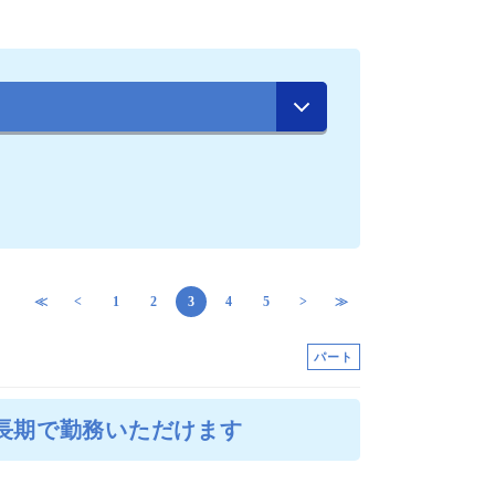
≪
<
1
2
3
4
5
>
≫
パート
★長期で勤務いただけます