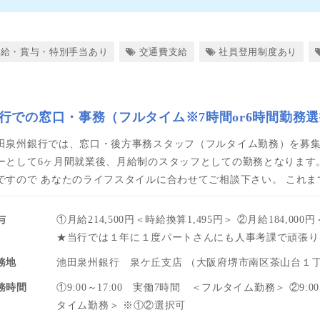
昇給・賞与・特別手当あり
交通費支給
社員登用制度あり
行での窓口・事務（フルタイム※7時間or6時間勤務
田泉州銀行では、窓口・後方事務スタッフ（フルタイム勤務）を募集
ーとして6ヶ月間就業後、月給制のスタッフとしての勤務となります。
ですので あなたのライフスタイルに合わせてご相談下さい。 これ
与
①月給214,500円＜時給換算1,495円＞ ②月給184,000
★当行では１年に１度パートさんにも人事考課で頑張り
務地
池田泉州銀行 泉ケ丘支店 （大阪府堺市南区茶山台１
務時間
①9:00～17:00 実働7時間 ＜フルタイム勤務＞ ②9:00
タイム勤務＞ ※①②選択可