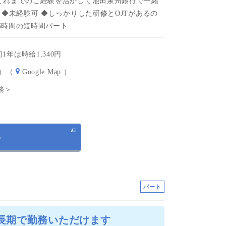
これまでのご経験を活かして池田泉州銀行で一緒
◆未経験可 ◆しっかりした研修とOJTがあるの
5時間の短時間パート …
1年は時給1,340円
号）（
Google Map
）
勤務＞
る
パート
★長期で勤務いただけます